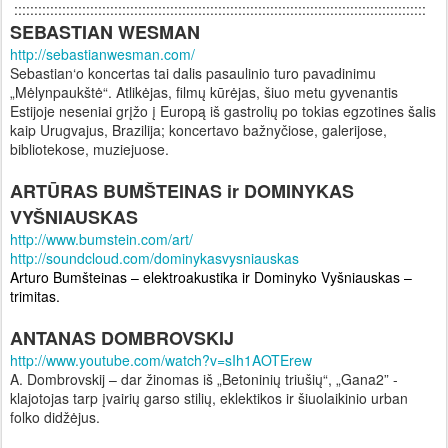
:::::::::::::::::::::::::::::::::::::::::::::::::::::::::::::::::::::::::::::::::::::::::::::::::::::::
SEBASTIAN WESMAN
http://sebastianwesman.com/
Sebastian‘o koncertas tai dalis pasaulinio turo pavadinimu
„Mėlynpaukštė“. Atlikėjas, filmų kūrėjas, šiuo metu gyvenantis
Estijoje neseniai
grįžo į Europą iš gastrolių po tokias egzotines šalis
kaip Urugvajus, Brazilija; koncertavo bažnyčiose, galerijose,
bibliotekose, muziejuose.
ARTŪRAS BUMŠTEINAS ir DOMINYKAS
VYŠNIAUSKAS
http://www.bumstein.com/art/
http://soundcloud.com/dominykasvysniauskas
Arturo Bumšteinas – elektroakustika ir Dominyko Vy
šniauskas –
trimitas.
ANTANAS DOMBROVSKIJ
http://www.youtube.com/watch?v=sIh1AOTErew
A. Dombrovskij – dar žinomas iš „Betoninių triušių“, „Gana2” -
klajotojas tarp įvairių garso stilių, eklektikos ir šiuolaikinio urban
folko didžėjus.