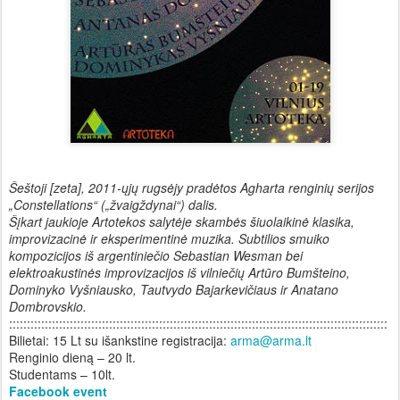
Šeštoji [zeta],
2011-ųjų rugs
ėjy pradėtos
Agharta renginių serijos
„Constellations“ („žvaigždynai“) dalis.
Šįkart jaukioje Artotekos salytėje skambės šiuolaikinė klasika,
improvizacinė ir eksperimentinė muzika. Subtilios smuiko
kompozicijos iš argentiniečio Sebastian Wesman bei
elektroakustinės improvizacijos iš vilniečių Artūro Bumšteino,
Dominyko Vyšniausko, Tautvydo Bajarkevičiaus ir Anatano
Dombrovskio.
::::::::::::::::::::::::::::::::::::::::::::::::::::::::::::::::::::::::::::::::::::::::::::::::::::::::::
Bilietai: 15 Lt su i
šankstine registracija:
arma
@arma.lt
Renginio dien
ą –
20 lt.
Studentams – 10lt.
Facebook event