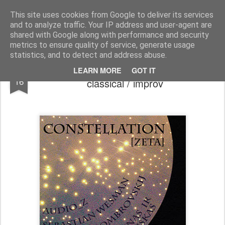
arma.lt
sound-performance artist and promoter from Lithuania
This site uses cookies from Google to deliver its services
and to analyze traffic. Your IP address and user-agent are
Pages
shared with Google along with performance and security
metrics to ensure quality of service, generate usage
statistics, and to detect and address abuse.
Constellation [zeta] - contemporary
JAN
LEARN MORE
GOT IT
16
classical / improv