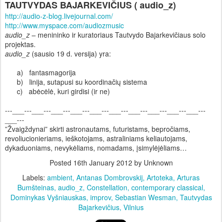
TAUTVYDAS BAJARKEVIČIUS ( audio_z)
http://audio-z-blog.livejournal.com/
http://www.myspace.com/audiozmusic
audio_z
– menininko ir kuratoriaus Tautvydo Bajarkevičiaus solo
projektas.
audio_z
(sausio 19 d. versija) yra:
a)
fantasmagorija
b)
linija, sutapusi su koordinačių sistema
c)
abėcėlė, kuri girdisi (ir ne)
---___---___---___---___---___---___---___---___---___---___---
___---
”Žvaigždynai” skirti astronautams, futuristams, bepročiams,
revoliucionieriams, ieškotojams, astraliniams keliautojams,
dykaduoniams, nevykėliams, nomadams, įsimylėjėliams…
Posted
16th January 2012
by Unknown
Labels:
ambient
Antanas Dombrovskij
Artoteka
Arturas
Bumšteinas
audio_z
Constellation
contemporary classical
Dominykas Vyšniauskas
improv
Sebastian Wesman
Tautvydas
Bajarkevičius
Vilnius