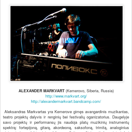
ALEXANDER MARKVART
(Kemerovo, Siberia, Russia)
http://www.markvart.org/
http://
alexandermarkvart.bandcamp.com/
Aleksandras Markvartas yra Kemerove gimęs avangardinis muzikantas,
teatro projektų dalyvis ir renginių bei festivalių oganizatorius. Daugelyje
savo projektų ir performansų jis naudoja platų muzikinių instrumentų
spektrą: fortepijoną, gitarą, akordeoną, saksofoną, trimitą, analoginius