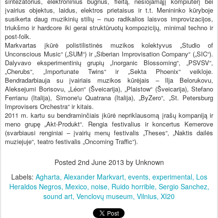
sintezatorius, elektroninius būgnus, fleitą, nešiojamąjį kompiuterį bei
įvairius objektus, laidus, elektros prietaisus ir t.t. Menininko kūryboje
susikerta daug muzikinių stilių – nuo radikalios laisvos improvizacijos,
triukšmo ir hardcore iki gerai struktūruotų kompozicijų, minimal techno ir
post-folk.
Markvartas įkūrė polistilistinės muzikos kolektyvus „Studio of
Unconscious Music“ („SUM“) ir „Siberian Improvisation Company“ („SIC“).
Dalyvavo eksperimentinių grupių „Inorganic Blossoming“, „PSVSV“,
„Cherubs“, „Importunate Twins“ ir „Sekta Phoenix“ veikloje.
Bendradarbiauja su įvairiais muzikos kūrėjais – Ilja Belorukovu,
Aleksejumi Borisovu, „Léon“ (Šveicarija), „Plaistow“ (Šveicarija), Stefano
Ferrianu (Italija), Simone'u Quatrana (Italija), „ByZero“, „St. Petersburg
Improvisers Orchestra“ ir kitais.
2011 m. kartu su bendraminčiais įkūrė nepriklausomą įrašų kompaniją ir
meno grupę „Akt-Produkt“. Rengia festivalius ir koncertus Kemerove
(svarbiausi renginiai – įvairių menų festivalis „Theses“, „Naktis dailės
muziejuje“, teatro festivalis „Oncoming Traffic“).
Posted
2nd June 2013
by Unknown
Labels:
Agharta
Alexander Markvart
events
experimental
Los
Heraldos Negros
Mexico
noise
Ruido horrible
Sergio Sanchez
sound art
Venclovų museum
Vilnius
XI20