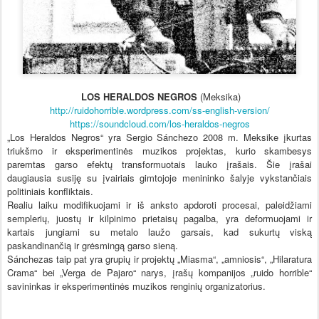
LOS HERALDOS NEGROS
(Meksika)
http://
ruidohorrible.wordpress.com/
ss-english-version/
https://soundcloud.com/
los-heraldos-negros
„Los Heraldos Negros“ yra Sergio Sánchezo 2008 m. Meksike įkurtas
triukšmo ir eksperimentinės muzikos projektas, kurio skambesys
paremtas garso efektų transformuotais lauko įrašais. Šie įrašai
daugiausia susiję su įvairiais gimtojoje menininko šalyje vykstančiais
politiniais konfliktais.
Realiu laiku modifikuojami ir iš anksto apdoroti procesai, paleidžiami
semplerių, juostų ir kilpinimo prietaisų pagalba, yra deformuojami ir
kartais jungiami su metalo laužo garsais, kad sukurtų viską
paskandinančią ir grėsmingą garso sieną.
Sánchezas taip pat yra grupių ir projektų „Miasma“, „amniosis“, „Hilaratura
Crama“ bei „Verga de Pajaro“ narys, įrašų kompanijos „ruido horrible“
savininkas ir eksperimentinės muzikos renginių organizatorius.